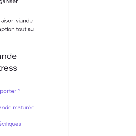
ganiser 
raison viande 
ption tout au 
ande 
tress
sporter ?
viande maturée 
écifiques