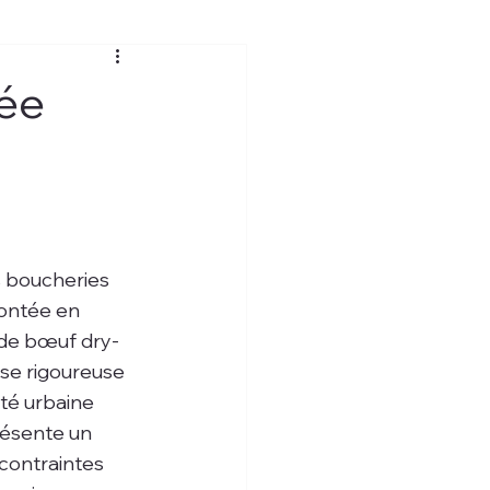
rée
 boucheries 
montée en 
 de bœuf dry-
se rigoureuse 
ité urbaine 
résente un 
 contraintes 