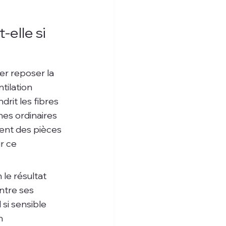
elle si 
er reposer la 
ilation 
rit les fibres 
es ordinaires 
ent des pièces 
r ce 
le résultat 
ntre ses 
si sensible 
n 