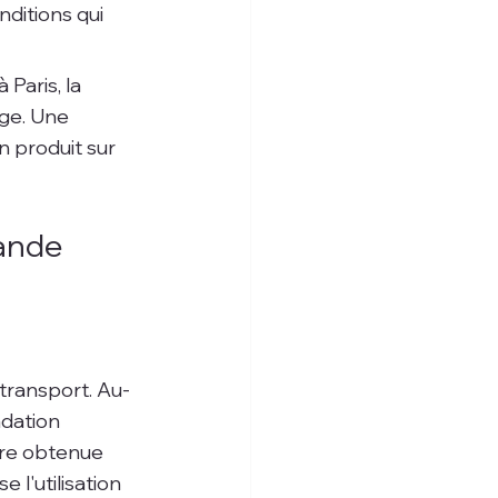
ditions qui 
Paris, la 
age. Une 
 produit sur 
ande 
transport. Au-
dation 
ture obtenue 
l'utilisation 