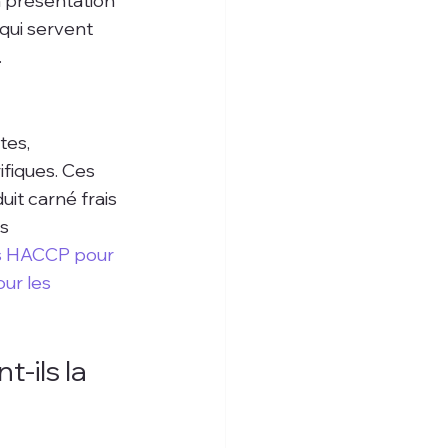
 présentation 
 qui servent 
.
tes, 
fiques. Ces 
it carné frais 
s 
s HACCP pour 
ur les 
-ils la 