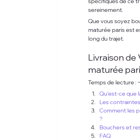
spécifiques de ce t
sereinement.
Que vous soyez bouch
maturée paris est es
long du trajet.
Livraison de 
maturée paris
Temps de lecture : 
Qu'est-ce que l
Les contraintes
Comment les pro
?
Bouchers et res
FAQ