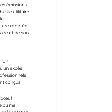
les émissions 
cule utilitaire 
1e 
rture répétée 
aire et de son 
. Un 
u'un excès 
ofessionnels 
nt conçus 
e bœuf 
e ou mal 