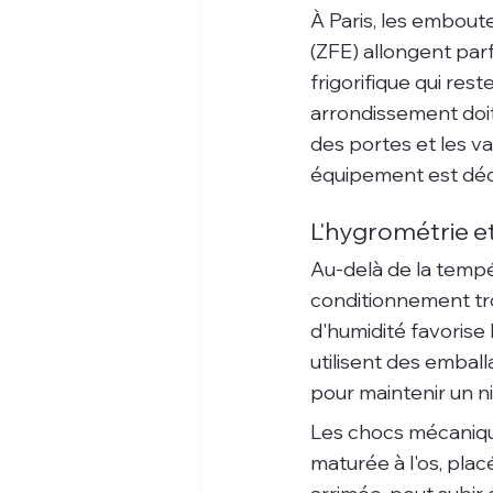
À Paris, les emboute
(ZFE) allongent parf
frigorifique qui res
arrondissement doit
des portes et les va
équipement est déci
L'hygrométrie et
Au-delà de la tempé
conditionnement tro
d'humidité favorise
utilisent des embal
pour maintenir un n
Les chocs mécaniqu
maturée à l'os, plac