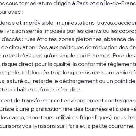
ns sous température dirigée à Paris et en Île-de-France
ur avec :
dense et imprévisible : manifestations, travaux, acciden
 livraison serrés imposés par les clients ou les coprop
 d’accès : rues étroites, zones piétonnes, absence de q
 de circulation liées aux politiques de réduction des ém
 retard n’est pas qu’un simple contretemps. Pour des p
n risque direct pour la qualité, la conformité réglementa
e palette bloquée trop longtemps dans un camion fri
quai saturé qui retarde le déchargement ou un point de
te la chaîne du froid se fragilise.
tement de transformer cet environnement contraignan
 Grâce à une planification fine des tournées et à des v
los cargo, triporteurs, utilitaires frigorifiques), nous lim
risons vos livraisons sur Paris et la petite couronne.