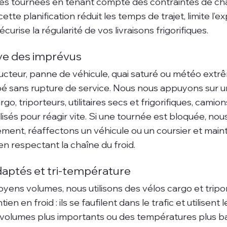
les tournées en tenant compte des contraintes de ch
 cette planification réduit les temps de trajet, limite l’e
urise la régularité de vos livraisons frigorifiques.
ve des imprévus
teur, panne de véhicule, quai saturé ou météo extrêm
é sans rupture de service. Nous nous appuyons sur un
o, triporteurs, utilitaires secs et frigorifiques, camion
sés pour réagir vite. Si une tournée est bloquée, nous
ment, réaffectons un véhicule ou un coursier et main
 respectant la chaîne du froid.
daptés et tri-température
oyens volumes, nous utilisons des vélos cargo et tripo
en en froid : ils se faufilent dans le trafic et utilisent l
 volumes plus importants ou des températures plus ba