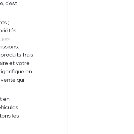
, c’est 
ts ;
riétés ;
uai ;
issions.
roduits frais 
ire et votre 
gorifique en 
 vente qui 
t en 
éhicules 
itons les 