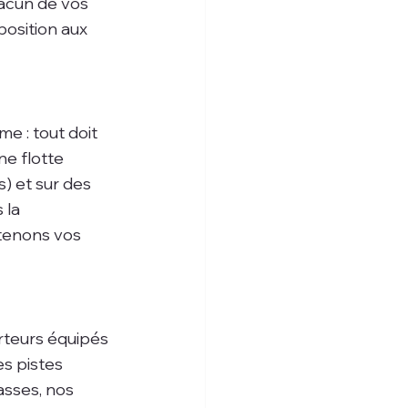
acun de vos 
xposition aux 
e : tout doit 
e flotte 
s) et sur des 
 la 
tenons vos 
rteurs équipés 
es pistes 
sses, nos 