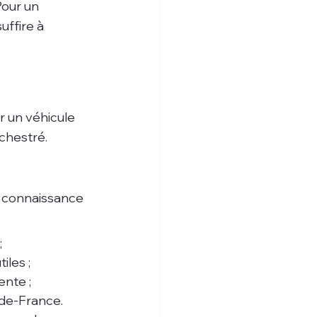
our un 
ffire à 
r un véhicule 
rchestré.
t connaissance 
;
iles ;
ente ;
e-de-France.