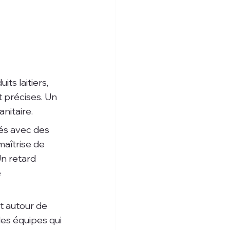
ts laitiers, 
précises. Un 
nitaire.
és avec des 
aîtrise de 
n retard 
 
t autour de 
des équipes qui 