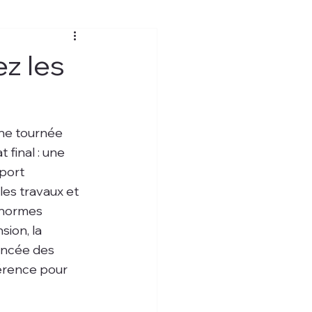
ez les
une tournée 
 final : une 
port 
les travaux et 
e normes 
sion, la 
ancée des 
férence pour 